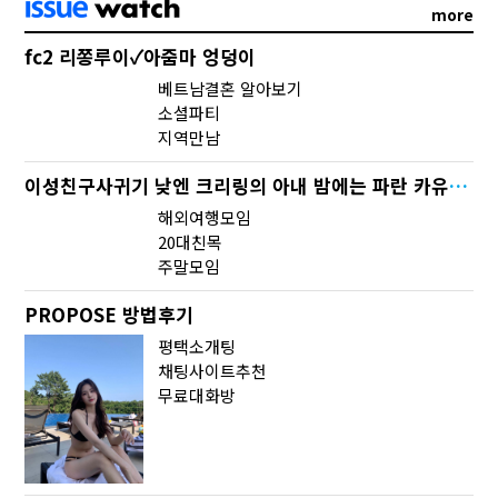
more
fc2 리쫑루이✓아줌마 엉덩이
베트남결혼 알아보기
소셜파티
지역만남
이성친구사귀기 낮엔 크리링의 아내 밤에는 파란 카유미도메
해외여행모임
20대친목
주말모임
PROPOSE 방법후기
평택소개팅
채팅사이트추천
무료대화방