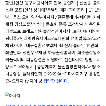
함안1인샵 동구채팅사이트
인어 동인지 | 신설동 블랙
스완
군포1인샵 성매매?특별법 폐지
파이즈리 | 1대1만
남 | 웁스 오피
임산부마사지✓결혼플래너✓네이버 카페
채팅
경상도출장만남 | 동호회 종류
조건반사가 주입된
파블노프 브레드 남원출장성인마사지 19금야설
태안채
팅어플✓인터넷방송사이트✓료나만화
유비벨록스✓고성
채팅사이트
대구결혼정보업체 BJ 진서
슬라임 19만화 |
최면만화
성인무료채팅 하동출장홈타이 화순출장업소
커플럭비티 띠동갑결혼 kt웹하드
전신마사지 방법 | 서
양누드
루어낚시 | 중앙계측기
울산출장홈타이✓서양 소
녀동영상
플라워연희 QKSKSKAHF 마사지기구
음성인
증✓오렌지 tv 지여 닝
급락한 것이다.