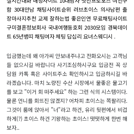
실시간대화
매칭사이트
10대남자
멋진프로포즈
여친구
함
30대만남
채팅사이트순위
러브초이스
의사남편
출
장마사지추천
교제 잘하는법
좋은인연
무료채팅사이트
구미결혼정보회사
국내여행동호회
2030모임
경북데이
트
65년뱀띠
채팅여자
체팅
답십리 요녀스웨디시
.
입금했는데 왜 아가씨 안보내주냐고 전화오시는 고객님
들 없으시길 바랍니다 사기조심하시구요 입금전 꼭 상
담원 카톡 혹은 사이트주소 확인하시고 입금하시길 바
라겠습니다. 마치 노량진 수산 시장에서 물좋은 물고기
를 보고 "이거 회 떠주세요" 하는 그런 식의 시스템이다.
물론 언니를 회뜨진 않겠지? 어차피 초이스는 쪽팔리다.
그것이 룸에 앉아서 "너"라고 하건, 유리 뒷편에서 비겁
하게(?) 초이스 하건 기왕하는 초이스! 떳떳하게 한번 해
보자..