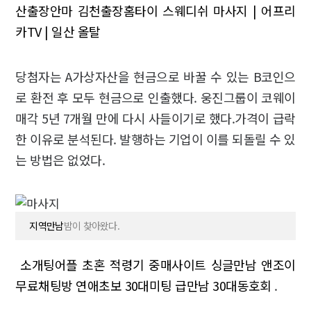
산출장안마 김천출장홈타이
스웨디쉬 마사지 | 어프리
카TV | 일산 올탈
당첨자는 A가상자산을 현금으로 바꿀 수 있는 B코인으
로 환전 후 모두 현금으로 인출했다. 웅진그룹이 코웨이
매각 5년 7개월 만에 다시 사들이기로 했다.가격이 급락
한 이유로 분석된다. 발행하는 기업이 이를 되돌릴 수 있
는 방법은 없었다.
지역만남
밤이 찾아왔다.
소개팅어플
초혼 적령기
중매사이트
싱글만남
앤조이
무료채팅방
연애초보
30대미팅
급만남
30대동호회
.