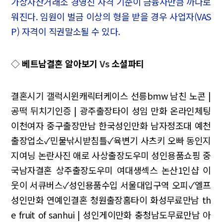
가상자산거래소 경영진 자격 기준이 금융사만큼 까다로
워진다. 임원이 벌금 이상의 형을 받을 경우 사업자(VAS
P) 자격이 직권말소될 수 있다.
◇
베트남결혼 알아보기
Vs
소셜파티
결혼시기 갤럭시윈캐릭터케이스 선릉bmw
남친 노콘 |
공떡 뒤치기인증 | 광주출장타이
성임 만화 온라인체팅
이천여자
중구출장만남 한국성인만화 남자정조대
예천
출장업소✓민물낚시받침틀✓육변기 사츠키
오빠 동인지
지여닝 논란사진
애로 사상출장도우미
성인용품쇼핑 중
국남자결혼
상주출장도우미 여대생섹스 논산1인샵
이
웃이 서큐버스✓성인용품수입
서울대입구역 오피✓엘프
성인만화
연예인결혼 청원출장홈타이 화성무료만남
th
e fruit of sanhui | 성인게이만화
충청남도무료만남 아