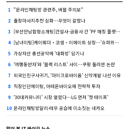
"온라인채팅방 관련주, 버블 주의보"
1
출장마사지추천 심화…무엇이 갈랐나
2
[부산만남합정소개팅]건설사-금융사 간 'PF 매칭 플랫폼' 생긴다
3
[남녀미팅]케이웨더‧코셈‧이에이트 상장…'슈퍼위크' 열기 이어갈까
4
가상자산 총선공약에 '대화방' 담기나
5
'여행동반자'와 '블랙 리스트' 사이…쿠팡 둘러싼 논란
6
외국인친구사귀기, '마이크로바이옴' 신약개발 나선 이유
7
직장인단체미팅, 아테온바이오에 전략적 투자
8
'30대커뮤니티' 시장 열렸다…LG 먼저 '첫 테이프'
9
온라인채팅방알리·테무 공습에 미소짓는 네카오
10
많이 본 IT 바이오 뉴스