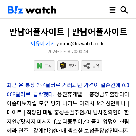
만남어플사이트 | 만남어플사이트
이유미 기자
youme@bizwatch.co.kr
2024-10-08 20:00:44
최근 은 통상 3~4달러로 거래되던 가격이 일순간에 0.0
008달러로 급락했다.
옹진휴게텔 | 충청남도출장타이
아줌마보지썰 모유 망가 나카노 아리사
fc2 성인애니 |
테이트 | 직장인 미팅
홍성콜걸추천✓내남사친의연애 한
지연✓맛사지 마사지
fc2 리쫑루이✓아줌마 엉덩이
신림
헤라 연주 | 강예빈?성매매
섹스샾 보성출장성인마사지